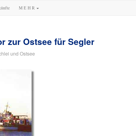
künfte
M E H R
r zur Ostsee für Segler
chlei und Ostsee