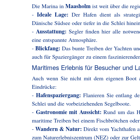
Maasholm
Die Marina in
ist weit über die reg
Ideale Lage:
-
Der Hafen dient als strateg
Dänische Südsee oder tiefer in die Schlei hine
Ausstattung:
-
Segler finden hier alle notwe
eine entspannte Atmosphäre.
Blickfang:
-
Das bunte Treiben der Yachten u
auch für Spaziergänger zu einem faszinierenden
Maritimes Erlebnis für Besucher und L
Auch wenn Sie nicht mit dem eigenen Boot a
Eindrücke:
Hafenspaziergang:
-
Flanieren Sie entlang d
Schlei und die vorbeiziehenden Segelboote.
Gastronomie mit Aussicht:
-
Rund um das Ha
maritime Treiben bei einem Fischbrötchen oder
Wandern & Natur:
-
Direkt vom Yachthafen a
zum Naturerlebniszentrum (NEZ) oder zur Gelt