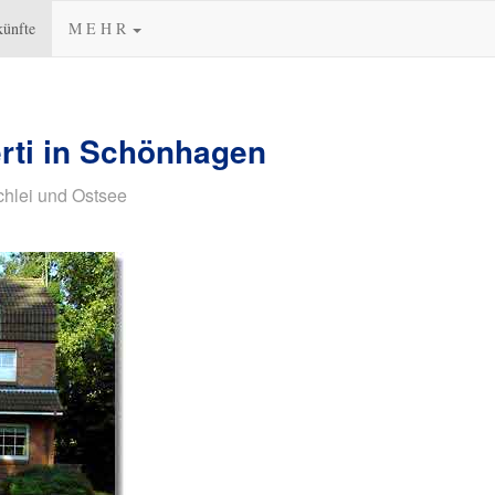
künfte
M E H R
rti in Schönhagen
chlei und Ostsee