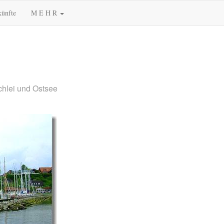
künfte
M E H R
chlei und Ostsee