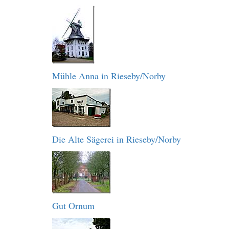
Mühle Anna in Rieseby/Norby
Die Alte Sägerei in Rieseby/Norby
Gut Ornum