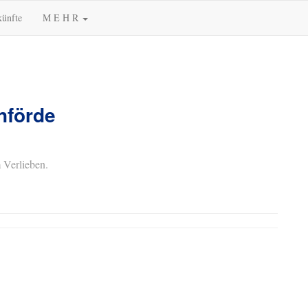
künfte
M E H R
nförde
 Verlieben.