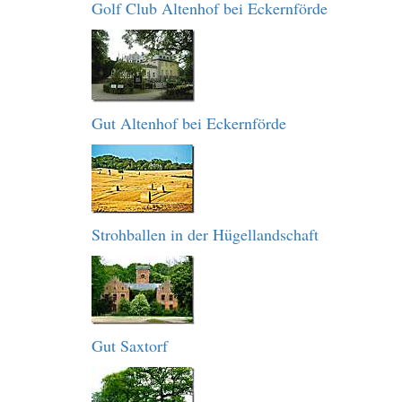
Golf Club Altenhof bei Eckernförde
Gut Altenhof bei Eckernförde
Strohballen in der Hügellandschaft
Gut Saxtorf