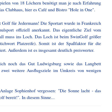
pielen von 18 Löchern benötigt man je nach Erfahrung
as Clubhaus, hier es Café und Bistro "Hole in One".
t Golf für Jedermann! Die Sportart wurde in Frankreich
ulsport offiziell anerkannt. Das eigentliche Ziel vom
 Ball muss ins Loch. Das Loch ist beim SwinGolf größer
ichwort Platzreife). Somit ist der Spaßfaktor für die
rt. Außerdem ist es insgesamt deutlich preiswerter.
sich noch das Gut Ludwigsburg sowie das Langbett
h zwei weitere Ausflugsziele im Umkreis von wenigen
-Anlage Sophienhof vergessen: "Die Sonne lacht - das
f bereit!". In diesem Sinne...