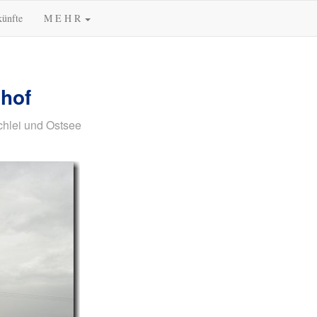
künfte
M E H R
nhof
chlei und Ostsee