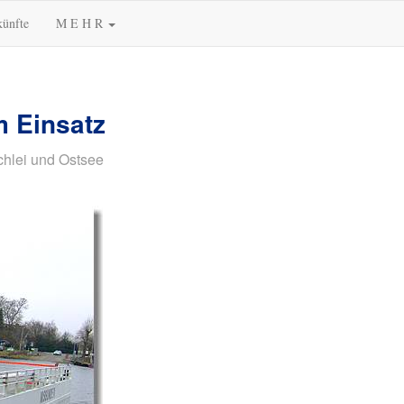
künfte
M E H R
m Einsatz
chlei und Ostsee