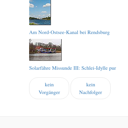
Am Nord-Ostsee-Kanal bei Rendsburg
Solarfähre Missunde III: Schlei-Idylle pur
kein
kein
Vorgänger
Nachfolger