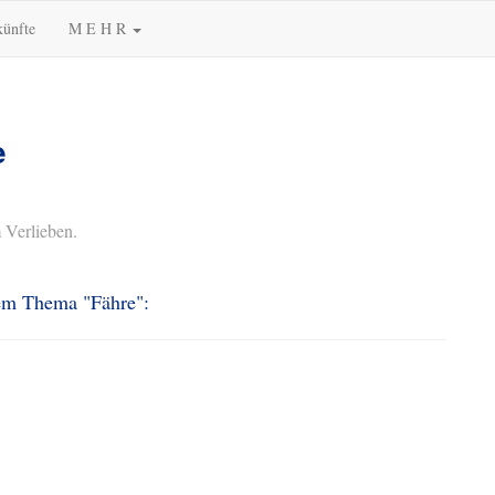
künfte
M E H R
e
 Verlieben.
dem Thema "Fähre":