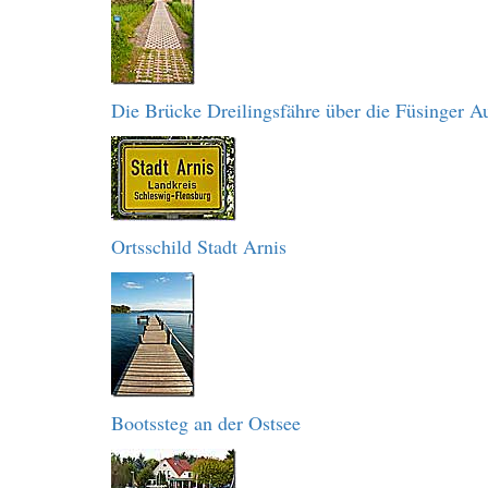
Die Brücke Dreilingsfähre über die Füsinger A
Ortsschild Stadt Arnis
Bootssteg an der Ostsee