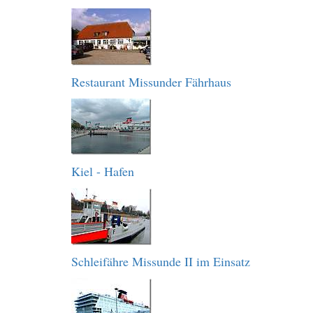
Restaurant Missunder Fährhaus
Kiel - Hafen
Schleifähre Missunde II im Einsatz