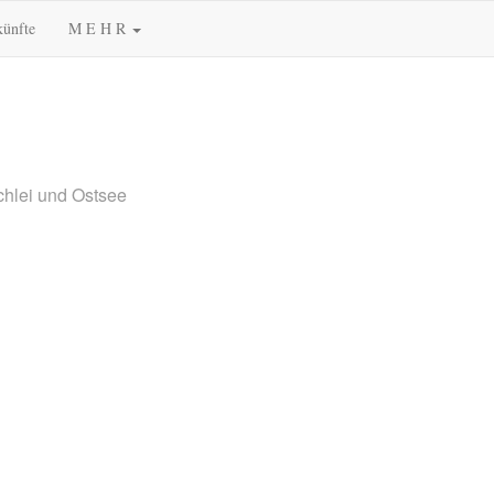
künfte
M E H R
chlei und Ostsee