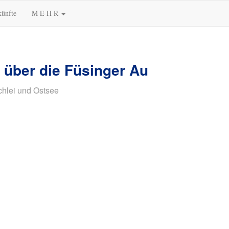
künfte
M E H R
 über die Füsinger Au
chlei und Ostsee