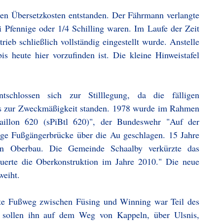
gen Übersetzkosten entstanden. Der Fährmann verlangte
i Pfennige oder 1/4 Schilling waren. Im Laufe der Zeit
ieb schließlich vollständig eingestellt wurde. Anstelle
is heute hier vorzufinden ist. Die kleine Hinweistafel
chlossen sich zur Stilllegung, da die fälligen
nis zur Zweckmäßigkeit standen. 1978 wurde im Rahmen
aillon 620 (sPiBtl 620)", der Bundeswehr "Auf der
ange Fußgängerbrücke über die Au geschlagen. 15 Jahre
ten Oberbau. Die Gemeinde Schaalby verkürzte das
uerte die Oberkonstruktion im Jahre 2010." Die neue
weiht.
zeste Fußweg zwischen Füsing und Winning war Teil des
er sollen ihn auf dem Weg von Kappeln, über Ulsnis,