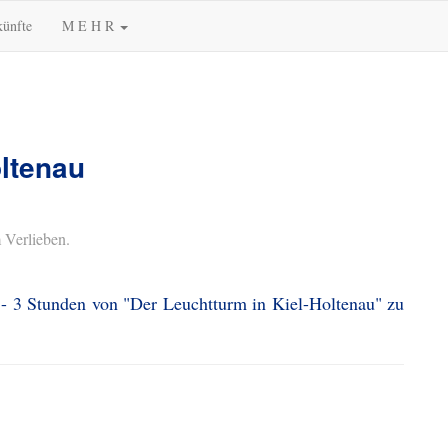
künfte
M E H R
oltenau
 Verlieben.
 - 3 Stunden von "Der Leuchtturm in Kiel-Holtenau" zu