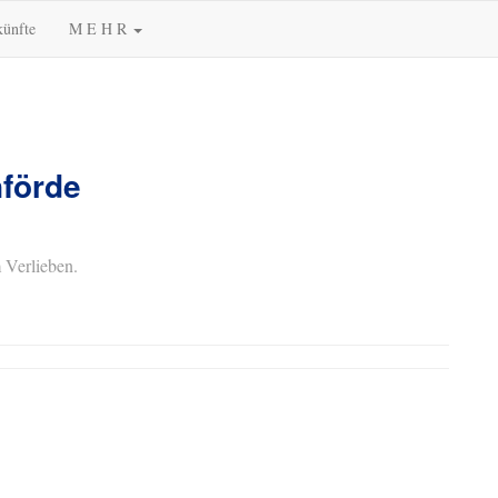
künfte
M E H R
nförde
 Verlieben.