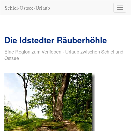
Schlei-Ostsee-Urlaub
Naviga
ein-/a
Die Idstedter Räuberhöhle
Eine Region zum Verlieben - Urlaub zwischen Schlei und
Ostsee