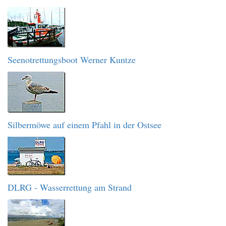
Seenotrettungsboot Werner Kuntze
Silbermöwe auf einem Pfahl in der Ostsee
DLRG - Wasserrettung am Strand