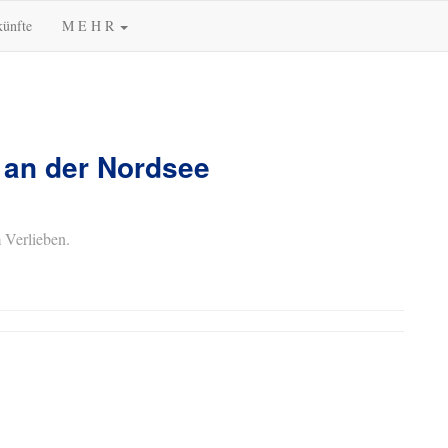
künfte
M E H R
 an der Nordsee
 Verlieben.