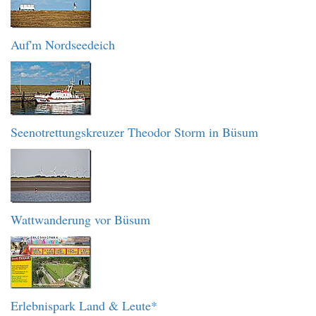
Auf'm Nordseedeich
Seenotrettungskreuzer Theodor Storm in Büsum
Wattwanderung vor Büsum
Erlebnispark Land & Leute*