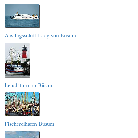
Ausflugsschiff Lady von Büsum
Leuchtturm in Büsum
Fischereihafen Büsum