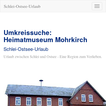
Schlei-Ostsee-Urlaub
Naviga
ein-/a
Umkreissuche:
Heimatmuseum Mohrkirch
Schlei-Ostsee-Urlaub
Urlaub zwischen Schlei und Ostsee - Eine Region zum Verlieben.