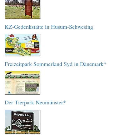
KZ-Gedenkstätte in Husum-Schwesing
Freizeitpark Sommerland Syd in Dänemark*
Der Tierpark Neumünster*