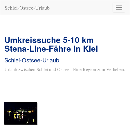
Schlei-Ostsee-Urlaub
Naviga
ein-/a
Umkreissuche 5-10 km
Stena-Line-Fähre in Kiel
Schlei-Ostsee-Urlaub
Urlaub zwischen Schlei und Ostsee - Eine Region zum Verlieben.