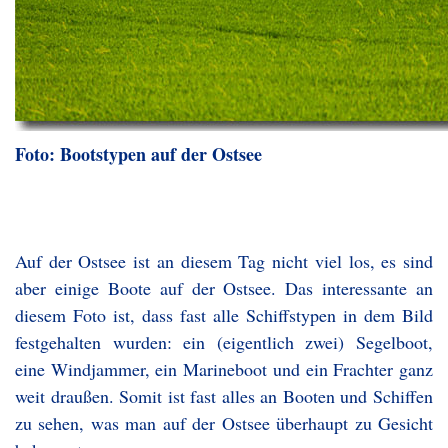
Foto: Bootstypen auf der Ostsee
Auf der Ostsee ist an diesem Tag nicht viel los, es sind
aber einige Boote auf der Ostsee. Das interessante an
diesem Foto ist, dass fast alle Schiffstypen in dem Bild
festgehalten wurden: ein (eigentlich zwei) Segelboot,
eine Windjammer, ein Marineboot und ein Frachter ganz
weit draußen. Somit ist fast alles an Booten und Schiffen
zu sehen, was man auf der Ostsee überhaupt zu Gesicht