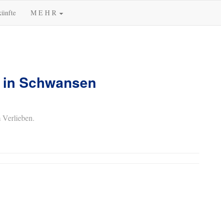
künfte
M E H R
 in Schwansen
 Verlieben.