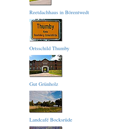
Reetdachhaus in Börentwedt
Ortsschild Thumby
Gut Grünholz
Landcafé Bocksrüde