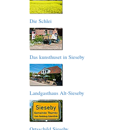
Die Schlei
Das kunsthuset in Sieseby
Landgasthaus Alt-Sieseby
Ortsschild Sieseby