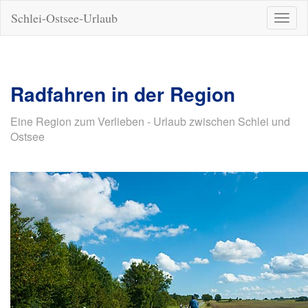
Schlei-Ostsee-Urlaub
Naviga
ein-/a
Radfahren in der Region
Eine Region zum Verlieben - Urlaub zwischen Schlei und
Ostsee