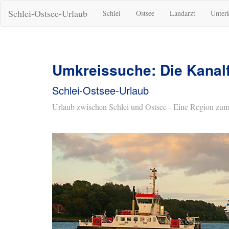
Schlei-Ostsee-Urlaub
Schlei
Ostsee
Landarzt
Unter
Umkreissuche: Die Kanalf
Schlei-Ostsee-Urlaub
Urlaub zwischen Schlei und Ostsee - Eine Region zum