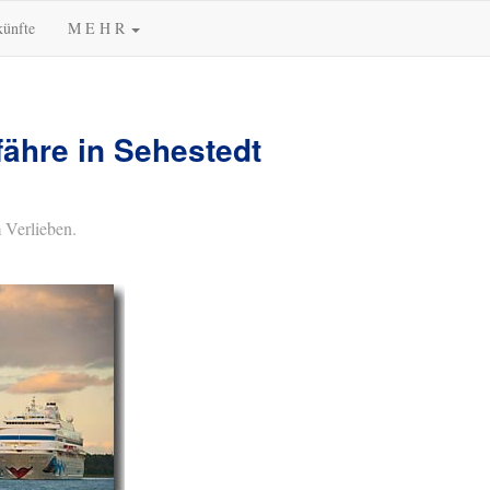
künfte
M E H R
ähre in Sehestedt
 Verlieben.