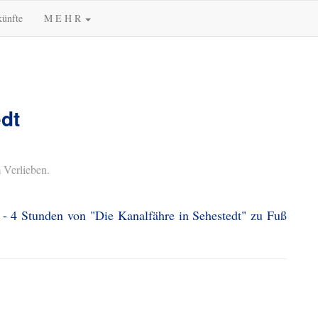
künfte
M E H R
edt
 Verlieben.
 - 4 Stunden von "Die Kanalfähre in Sehestedt" zu Fuß