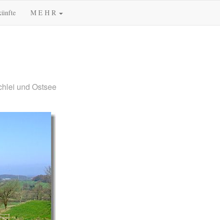
künfte
M E H R
chlei und Ostsee