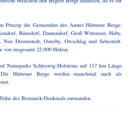
utsche belächeln den Begriff Berge natürlich, da es für
im Prinzip die Gemeinden des Amtes Hüttener Berge:
rekendorf, Bünsdorf, Damendorf, Groß Wittensee, Haby,
e, Neu Duvenstedt, Osterby, Owschlag und Sehestedt.
che von insgesamt 22.000 Hektar.
nf Naturparks Schleswig-Holsteins auf 117 km Länge
. Die Hüttener Berge werden manchmal auch als
hnet.
r Nähe des Bismarck-Denkmals entstanden.