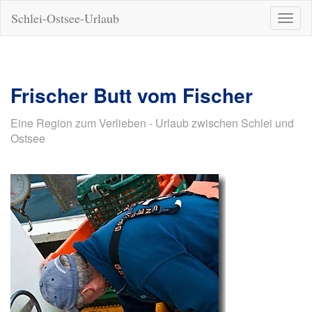
Schlei-Ostsee-Urlaub
Naviga
ein-/a
Frischer Butt vom Fischer
Eine Region zum Verlieben - Urlaub zwischen Schlei und
Ostsee