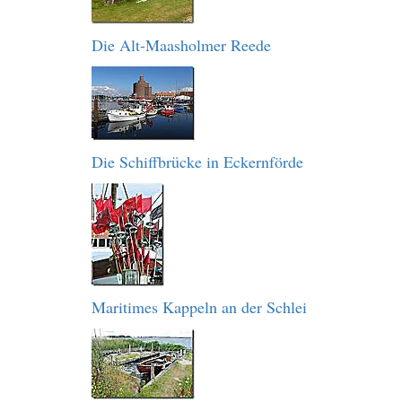
Die Alt-Maasholmer Reede
Die Schiffbrücke in Eckernförde
Maritimes Kappeln an der Schlei