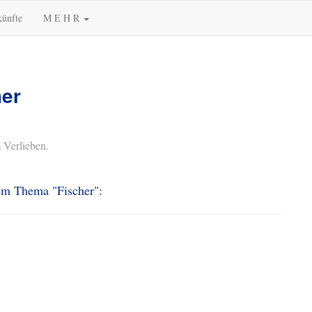
künfte
M E H R
her
 Verlieben.
dem Thema "Fischer":