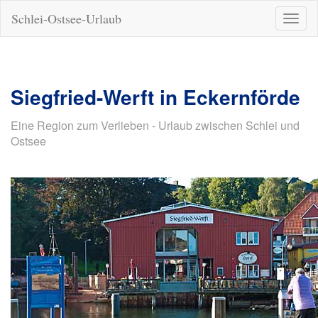
Schlei-Ostsee-Urlaub
Naviga
ein-/a
Siegfried-Werft in Eckernförde
Eine Region zum Verlieben - Urlaub zwischen Schlei und
Ostsee