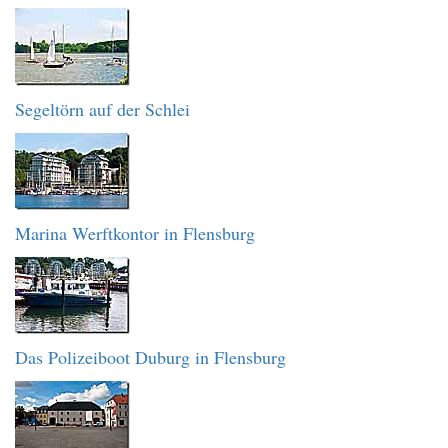
Segeltörn auf der Schlei
Marina Werftkontor in Flensburg
Das Polizeiboot Duburg in Flensburg