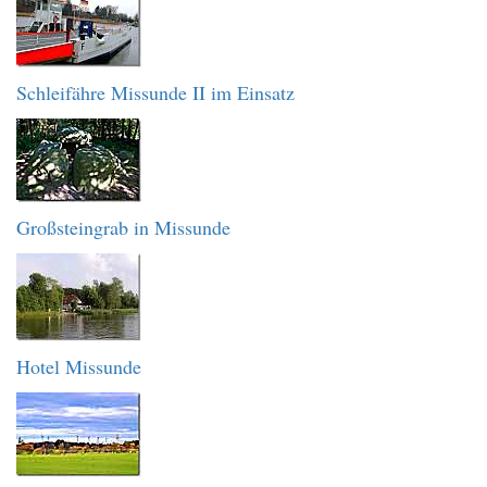
Schleifähre Missunde II im Einsatz
Großsteingrab in Missunde
Hotel Missunde