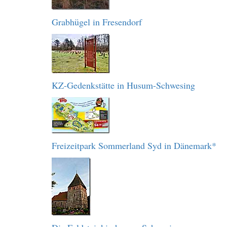
Grabhügel in Fresendorf
KZ-Gedenkstätte in Husum-Schwesing
Freizeitpark Sommerland Syd in Dänemark*