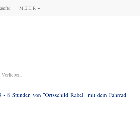
künfte
M E H R
 Verlieben.
5 - 8 Stunden von "Ortsschild Rabel" mit dem Fahrrad