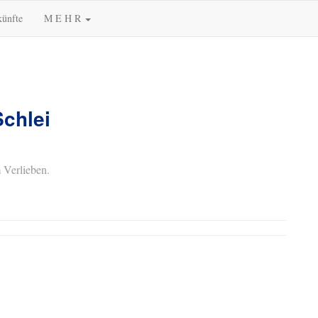
künfte
M E H R
Schlei
 Verlieben.