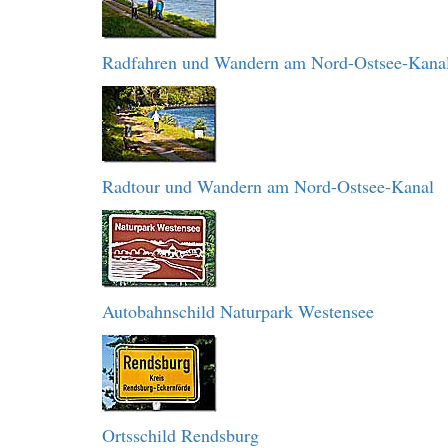
Radfahren und Wandern am Nord-Ostsee-Kana
Radtour und Wandern am Nord-Ostsee-Kanal
Autobahnschild Naturpark Westensee
Ortsschild Rendsburg