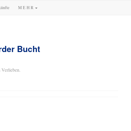
künfte
M E H R
rder Bucht
 Verlieben.