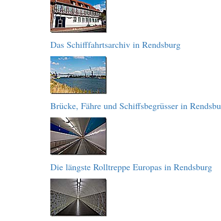
Das Schifffahrtsarchiv in Rendsburg
Brücke, Fähre und Schiffsbegrüsser in Rendsbu
Die längste Rolltreppe Europas in Rendsburg