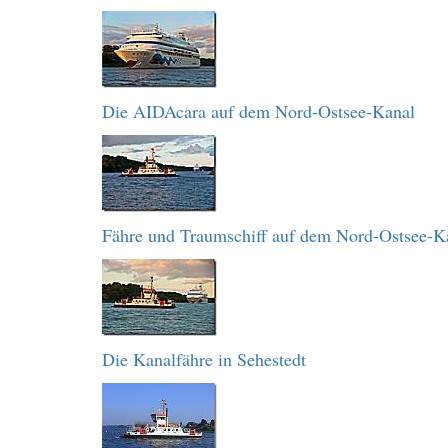
Die AIDAcara auf dem Nord-Ostsee-Kanal
Fähre und Traumschiff auf dem Nord-Ostsee-K
Die Kanalfähre in Sehestedt