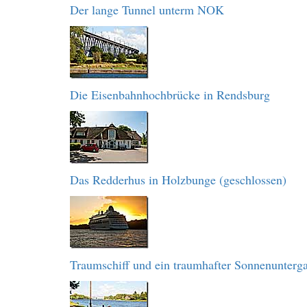
Der lange Tunnel unterm NOK
Die Eisenbahnhochbrücke in Rendsburg
Das Redderhus in Holzbunge (geschlossen)
Traumschiff und ein traumhafter Sonnenunterg