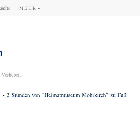
künfte
M E H R
h
 Verlieben.
. 1 - 2 Stunden von "Heimatmuseum Mohrkirch" zu Fuß