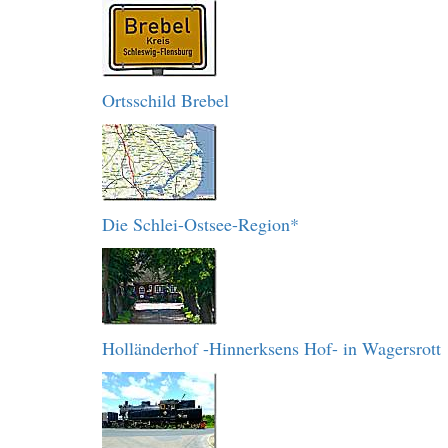
Ortsschild Brebel
Die Schlei-Ostsee-Region*
Holländerhof -Hinnerksens Hof- in Wagersrott