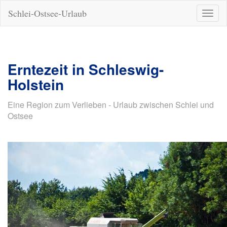
Schlei-Ostsee-Urlaub
Naviga
ein-/a
Erntezeit in Schleswig-
Holstein
Eine Region zum Verlieben - Urlaub zwischen Schlei und
Ostsee