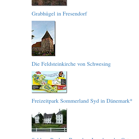
Grabhügel in Fresendorf
Die Feldsteinkirche von Schwesing
Freizeitpark Sommerland Syd in Dänemark*