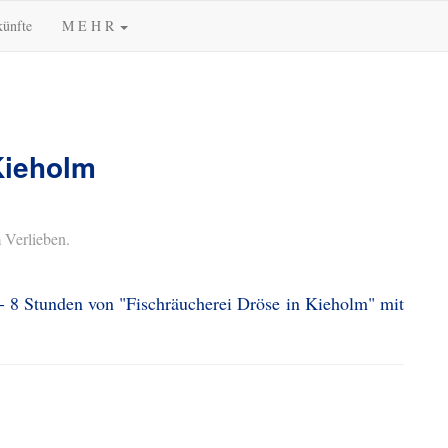
künfte
M E H R
Kieholm
 Verlieben.
 - 8 Stunden von "Fischräucherei Dröse in Kieholm" mit