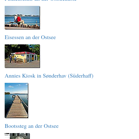
Eisessen an der Ostsee
Annies Kiosk in Sønderhav (Süderhaff)
Bootssteg an der Ostsee