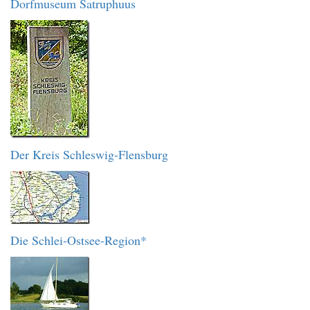
Dorfmuseum Satruphuus
Der Kreis Schleswig-Flensburg
Die Schlei-Ostsee-Region*