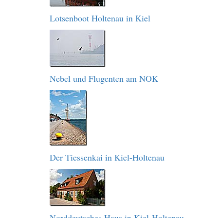
Lotsenboot Holtenau in Kiel
Nebel und Flugenten am NOK
Der Tiessenkai in Kiel-Holtenau
Norddeutsches Haus in Kiel-Holtenau