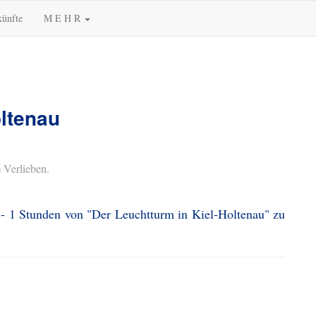
künfte
M E H R
oltenau
 Verlieben.
 - 1 Stunden von "Der Leuchtturm in Kiel-Holtenau" zu