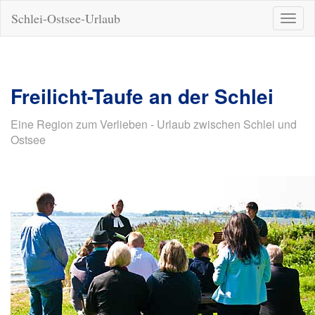
Schlei-Ostsee-Urlaub
Naviga
ein-/a
Freilicht-Taufe an der Schlei
Eine Region zum Verlieben - Urlaub zwischen Schlei und
Ostsee