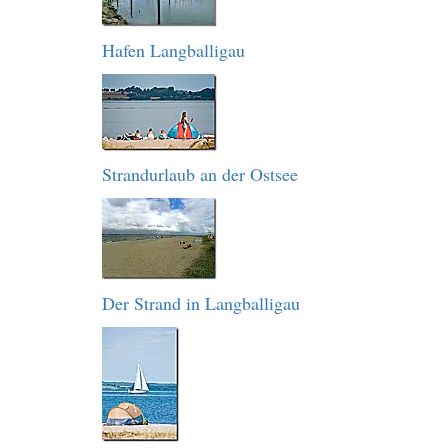
Hafen Langballigau
Strandurlaub an der Ostsee
Der Strand in Langballigau