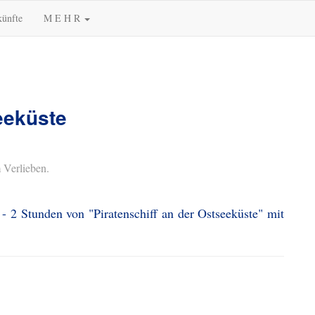
künfte
M E H R
eeküste
 Verlieben.
- 2 Stunden von "Piratenschiff an der Ostseeküste" mit