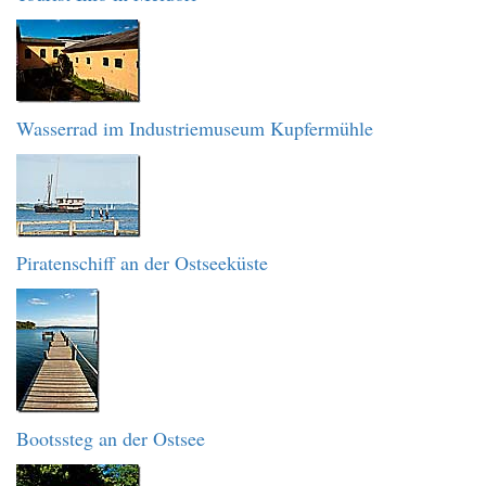
Wasserrad im Industriemuseum Kupfermühle
Piratenschiff an der Ostseeküste
Bootssteg an der Ostsee