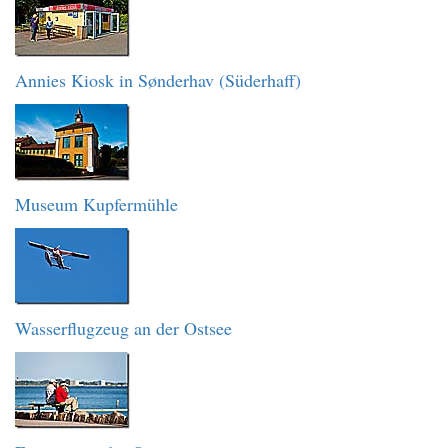
Annies Kiosk in Sønderhav (Süderhaff)
Museum Kupfermühle
Wasserflugzeug an der Ostsee