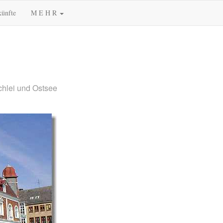
künfte
M E H R
chlei und Ostsee