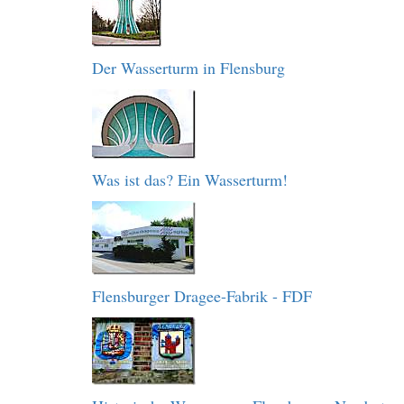
Der Wasserturm in Flensburg
Was ist das? Ein Wasserturm!
Flensburger Dragee-Fabrik - FDF