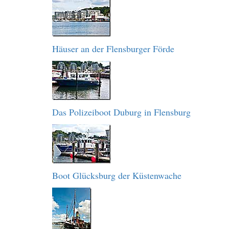
Häuser an der Flensburger Förde
Das Polizeiboot Duburg in Flensburg
Boot Glücksburg der Küstenwache