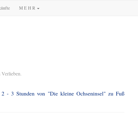
künfte
M E H R
 Verlieben.
. 2 - 3 Stunden von "Die kleine Ochseninsel" zu Fuß