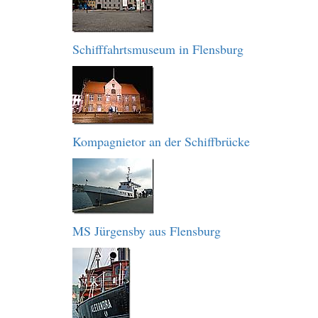
Schifffahrtsmuseum in Flensburg
Kompagnietor an der Schiffbrücke
MS Jürgensby aus Flensburg