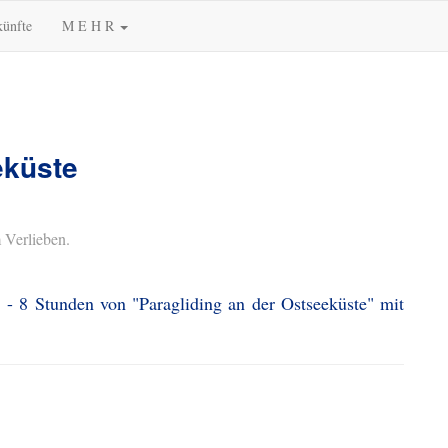
künfte
M E H R
eküste
 Verlieben.
 - 8 Stunden von "Paragliding an der Ostseeküste" mit