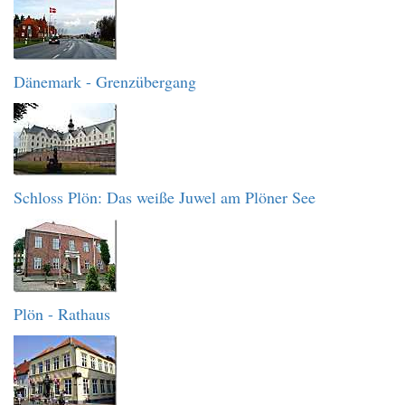
Dänemark - Grenzübergang
Schloss Plön: Das weiße Juwel am Plöner See
Plön - Rathaus