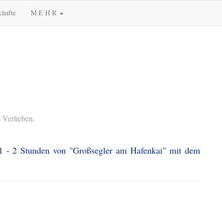
künfte
M E H R
 Verlieben.
 1 - 2 Stunden von "Großsegler am Hafenkai" mit dem