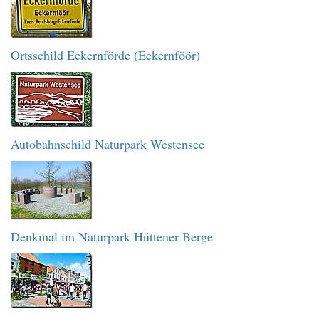
Ortsschild Eckernförde (Eckernföör)
Autobahnschild Naturpark Westensee
Denkmal im Naturpark Hüttener Berge