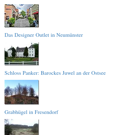
Das Designer Outlet in Neumünster
Schloss Panker: Barockes Juwel an der Ostsee
Grabhügel in Fresendorf