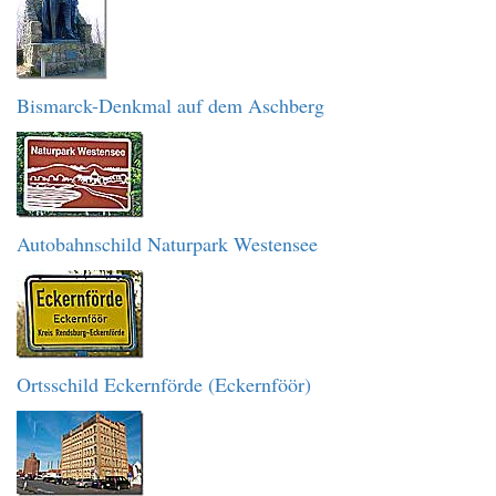
Bismarck-Denkmal auf dem Aschberg
Autobahnschild Naturpark Westensee
Ortsschild Eckernförde (Eckernföör)