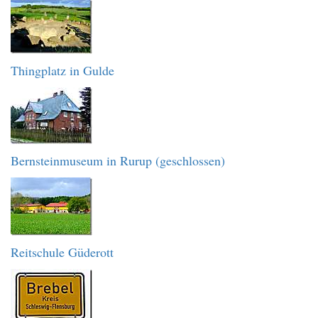
Thingplatz in Gulde
Bernsteinmuseum in Rurup (geschlossen)
Reitschule Güderott